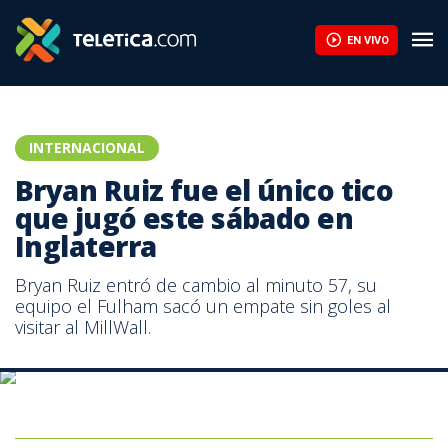
La FIFA contraataca y denuncia un "esfuerzo concertado" para so
EN VIVO
INTERNACIONAL
Bryan Ruiz fue el único tico
que jugó este sábado en
Inglaterra
Bryan Ruiz entró de cambio al minuto 57, su
equipo el Fulham sacó un empate sin goles al
visitar al MillWall.
Bryan Ruiz entró de cambio al minuto 57, su equipo el Fulham sacó
un empate sin goles al visitar al MillWall. Imagen de archivo.