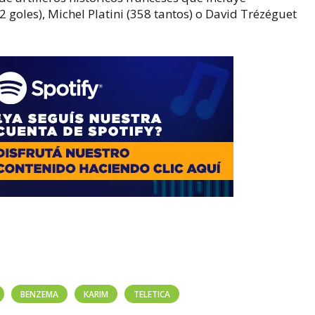
 goles), Michel Platini (358 tantos) o David Trézéguet
BENZEMA
KARIM
TELETICA