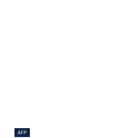
Tu Cara Me Suena
AFP