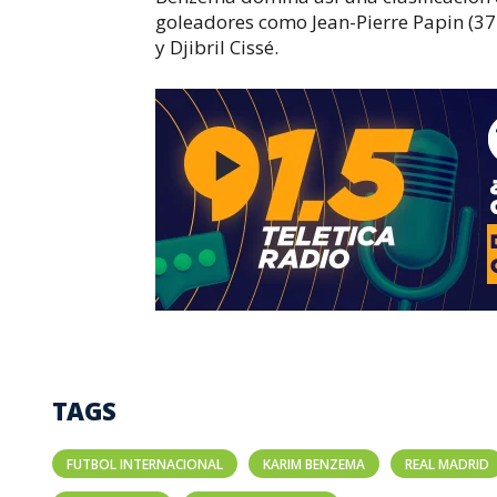
goleadores como Jean-Pierre Papin (372
y Djibril Cissé.
TAGS
FUTBOL INTERNACIONAL
KARIM BENZEMA
REAL MADRID