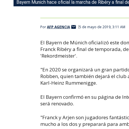
Bayern Munich hace oficial la marcha de Ribéry a final 
Por
AFP AGENCIA
5 de mayo de 2019, 3:11 AM
El Bayern de Múnich oficializó este do
Franck Ribéry a final de temporada, de
'Rekordmeister'.
"En 2020 se organizará un gran partid
Robben, quien también dejará el club a
Karl-Heinz Rummenigge.
El Bayern confirmó en su página de Int
será renovado.
"Franck y Arjen son jugadores fantásti
mucho a los dos y preparará para amb