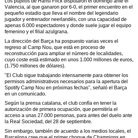
Los pupilos de 
Hansi
Flick
 disputaron el domingo ante el 
Valencia, al que ganaron por 6-0, el primer encuentro en el 
pequeño estadio que lleva el nombre del legendario 
jugador y entrenador neerlandés, con una capacidad de 
apenas 6.000 espectadores y donde suele jugar el equipo 
femenino y el filial azulgrana.
La dirección del Barça ha pospuesto varias veces el 
regreso al Camp Nou, que está en proceso de 
reconstrucción para ampliar el número de localidades, 
cuyo coste está estimado en unos 1.000 millones de euros, 
(1.750 millones de dólares).
"El Club sigue trabajando intensamente para obtener los 
permisos administrativos necesarios para la apertura del 
Spotify Camp Nou en próximas fechas", señaló el Barça 
en un comunicado.
Según la prensa catalana, el club confía en tener la 
autorización de primera ocupación, que permitiría el 
acceso a unas 27.000 personas, para antes del duelo ante 
la Real Sociedad, del 28 de septiembre.
Sin embargo, también 
de acuerdo a
 los medios locales, el 
Barcelona cree que el primer choque de Champions en 