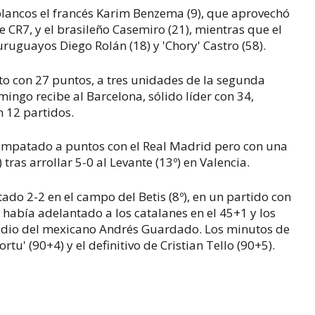
blancos el francés Karim Benzema (9), que aprovechó
e CR7, y el brasileño Casemiro (21), mientras que el
ruguayos Diego Rolán (18) y 'Chory' Castro (58).
rto con 27 puntos, a tres unidades de la segunda
ingo recibe al Barcelona, sólido líder con 34,
n 12 partidos.
, empatado a puntos con el Real Madrid pero con una
tras arrollar 5-0 al Levante (13º) en Valencia.
ado 2-2 en el campo del Betis (8º), en un partido con
u' había adelantado a los catalanes en el 45+1 y los
medio del mexicano Andrés Guardado. Los minutos de
tu' (90+4) y el definitivo de Cristian Tello (90+5).