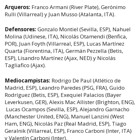
Arqueros:
Franco Armani (River Plate), Gerónimo
Rulli (Villarreal) y Juan Musso (Atalanta, ITA).
Defensores:
Gonzalo Montiel (Sevilla, ESP), Nahuel
Molina (Udinese, ITA), Nicolás Otamendi (Benfica,
POR), Juan Foyth (Villarreal, ESP), Lucas Martínez
Quarta (Fiorentina, ITA), Germán Pezzella (Betis,
ESP), Lisandro Martínez (Ajax, NED) y Nicolás
Tagliafico (Ajax).
Mediocampistas:
Rodrigo De Paul (Atlético de
Madrid, ESP), Leandro Paredes (PSG, FRA), Guido
Rodríguez (Betis, ESP), Exequiel Palacios (Bayer
Leverkusen, GER), Alexis Mac Allister (Brighton, ENG),
Lucas Ocampos (Sevilla, ESP), Alejandro Garnacho
(Manchester United, ENG), Manuel Lanzini (West
Ham, ENG), Nicolás Paz (Real Madrid, ESP), Tiago
Geralnik (Villarreal, ESP), Franco Carboni (Inter, ITA)
y Valentín Carboni (Inter).