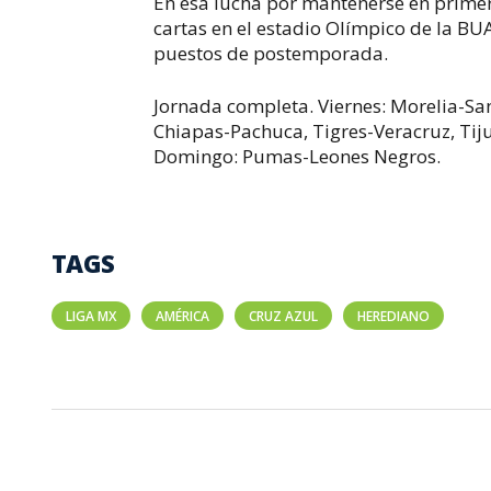
En esa lucha por mantenerse en primera
cartas en el estadio Olímpico de la BUA
puestos de postemporada.
Jornada completa. Viernes: Morelia-Sa
Chiapas-Pachuca, Tigres-Veracruz, Tij
Domingo: Pumas-Leones Negros.
TAGS
LIGA MX
AMÉRICA
CRUZ AZUL
HEREDIANO