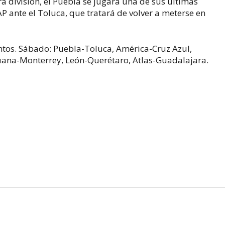
 división, el Puebla se jugará una de sus últimas
P ante el Toluca, que tratará de volver a meterse en
ntos. Sábado: Puebla-Toluca, América-Cruz Azul,
uana-Monterrey, León-Querétaro, Atlas-Guadalajara.