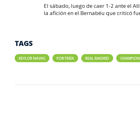
El sábado, luego de caer 1-2 ante el At
la afición en el Bernabéu que criticó f
TAGS
KEYLOR NAVAS
PORTERÍA
REAL MADRID
CHAMPION