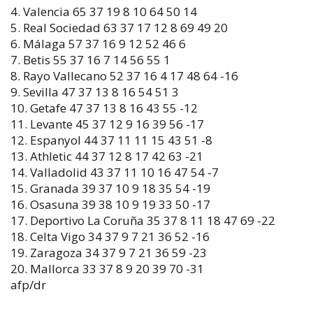
4. Valencia 65 37 19 8 10 64 50 14
5. Real Sociedad 63 37 17 12 8 69 49 20
6. Málaga 57 37 16 9 12 52 46 6
7. Betis 55 37 16 7 14 56 55 1
8. Rayo Vallecano 52 37 16 4 17 48 64 -16
9. Sevilla 47 37 13 8 16 54 51 3
10. Getafe 47 37 13 8 16 43 55 -12
11. Levante 45 37 12 9 16 39 56 -17
12. Espanyol 44 37 11 11 15 43 51 -8
13. Athletic 44 37 12 8 17 42 63 -21
14. Valladolid 43 37 11 10 16 47 54 -7
15. Granada 39 37 10 9 18 35 54 -19
16. Osasuna 39 38 10 9 19 33 50 -17
17. Deportivo La Coruña 35 37 8 11 18 47 69 -22
18. Celta Vigo 34 37 9 7 21 36 52 -16
19. Zaragoza 34 37 9 7 21 36 59 -23
20. Mallorca 33 37 8 9 20 39 70 -31
afp/dr