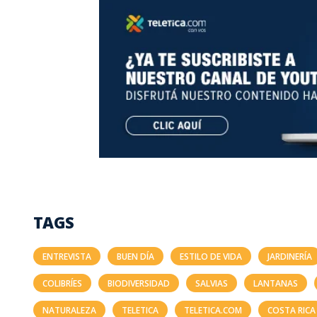
TAGS
ENTREVISTA
BUEN DÍA
ESTILO DE VIDA
JARDINERÍA
COLIBRÍES
BIODIVERSIDAD
SALVIAS
LANTANAS
NATURALEZA
TELETICA
TELETICA.COM
COSTA RICA