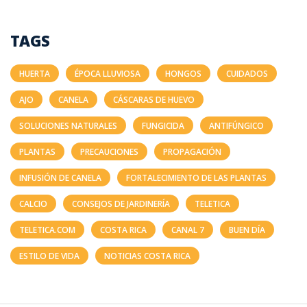
TAGS
HUERTA
ÉPOCA LLUVIOSA
HONGOS
CUIDADOS
AJO
CANELA
CÁSCARAS DE HUEVO
SOLUCIONES NATURALES
FUNGICIDA
ANTIFÚNGICO
PLANTAS
PRECAUCIONES
PROPAGACIÓN
INFUSIÓN DE CANELA
FORTALECIMIENTO DE LAS PLANTAS
CALCIO
CONSEJOS DE JARDINERÍA
TELETICA
TELETICA.COM
COSTA RICA
CANAL 7
BUEN DÍA
ESTILO DE VIDA
NOTICIAS COSTA RICA