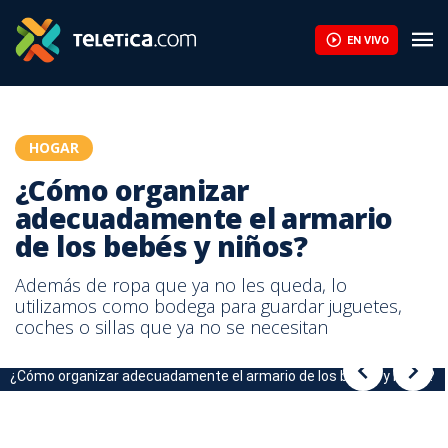
Cinco plantas colgantes llenarán su hogar de color | Teletica
EN VIVO
HOGAR
¿Cómo organizar
adecuadamente el armario
de los bebés y niños?
Además de ropa que ya no les queda, lo
utilizamos como bodega para guardar juguetes,
coches o sillas que ya no se necesitan
¿Cómo organizar adecuadamente el armario de los bebés y niños?
¿Cómo organizar adecuadamente el armario de los bebés y niños?