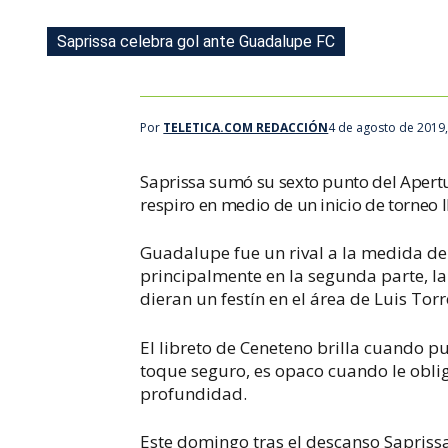
Saprissa celebra gol ante Guadalupe FC
Resumen Saprissa 4 - 1 Guadalupe FC 04 Agosto 2019
Por
TELETICA.COM REDACCIÓN
4 de agosto de 2019
Saprissa sumó su sexto punto del Apert
respiro en medio de un inicio de torneo 
Guadalupe fue un rival a la medida de 
principalmente en la segunda parte, l
dieran un festín en el área de Luis Torr
El libreto de Ceneteno brilla cuando pu
toque seguro, es opaco cuando le oblig
profundidad.
Este domingo tras el descanso Saprissa