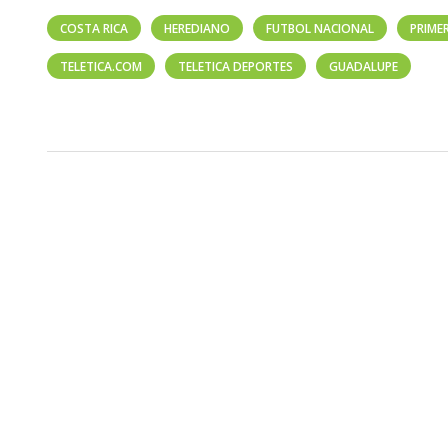
COSTA RICA
HEREDIANO
FUTBOL NACIONAL
PRIME
TELETICA.COM
TELETICA DEPORTES
GUADALUPE