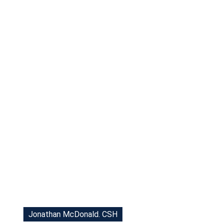
Tu Cara Me Suena
Jonathan McDonald. CSH