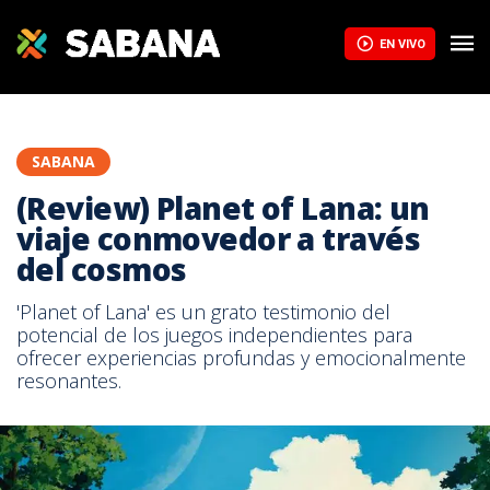
EN VIVO
SABANA
(Review) Planet of Lana: un
viaje conmovedor a través
del cosmos
'Planet of Lana' es un grato testimonio del
potencial de los juegos independientes para
ofrecer experiencias profundas y emocionalmente
resonantes.