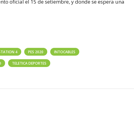
to oficial el 15 de setiembre, y donde se espera una
STATION 4
PES 2020
INTOCABLES
O
TELETICA DEPORTES