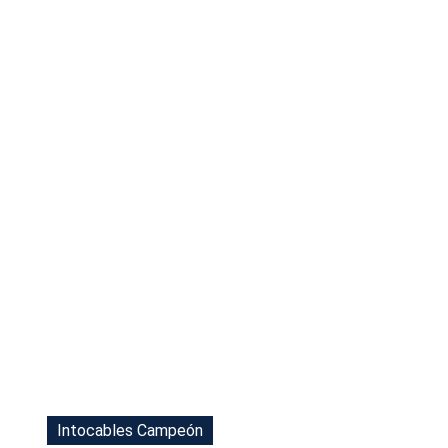
Tu Cara Me Suena
Intocables Campeón