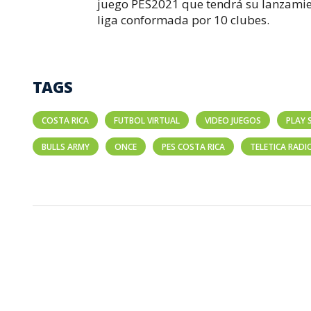
juego PES2021 que tendrá su lanzamien
liga conformada por 10 clubes.
TAGS
COSTA RICA
FUTBOL VIRTUAL
VIDEO JUEGOS
PLAY 
BULLS ARMY
ONCE
PES COSTA RICA
TELETICA RADI