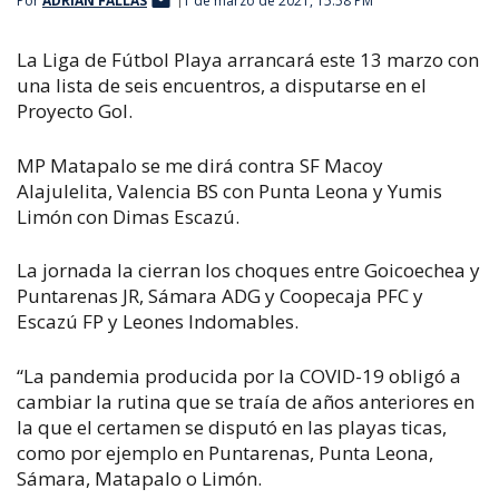
Por
ADRIÁN FALLAS
1 de marzo de 2021, 15:58 PM
La Liga de Fútbol Playa arrancará este 13 marzo con
una lista de seis encuentros, a disputarse en el
Proyecto Gol.
MP Matapalo se me dirá contra SF Macoy
Alajulelita, Valencia BS con Punta Leona y Yumis
Limón con Dimas Escazú.
La jornada la cierran los choques entre Goicoechea y
Puntarenas JR, Sámara ADG y Coopecaja PFC y
Escazú FP y Leones Indomables.
“La pandemia producida por la COVID-19 obligó a
cambiar la rutina que se traía de años anteriores en
la que el certamen se disputó en las playas ticas,
como por ejemplo en Puntarenas, Punta Leona,
Sámara, Matapalo o Limón.