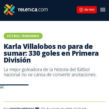
Karla Villalobos no para de sumar: 330 goles en Primera División 
EN VIVO
FÚTBOL FEMENINO
Karla Villalobos no para de
sumar: 330 goles en Primera
División
La mejor goleadora de la historia del fúitbol
nacional no se cansa de convertir anotaciones.
Karla 330 goles
Karla Villalobos