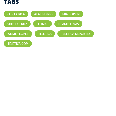
TAGS
COSTA RICA
ALAJUELENSE
MIA CORBIN
SHIRLEY CRUZ
LEONAS
BICAMPEONAS
WILMER LOPEZ
TELETICA
TELETICA DEPORTES
TELETICA.COM