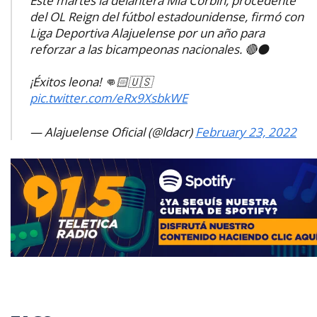
Este martes la delantera Mia Corbin, procedente
del OL Reign del fútbol estadounidense, firmó con
Liga Deportiva Alajuelense por un año para
reforzar a las bicampeonas nacionales. 🔴⚫️
¡Éxitos leona! 👊🏻🇺🇸
pic.twitter.com/eRx9XsbkWE
— Alajuelense Oficial (@ldacr)
February 23, 2022