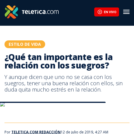
¿Qué tan importante es la relación con los suegros? | Teletica
EN VIVO
ESTILO DE VIDA
¿Qué tan importante es la
relación con los suegros?
Y aunque dicen que uno no se casa con los
suegros, tener una buena relación con ellos, sin
duda quita mucho estrés en la relación.
¿Qué tan importante es la relación con los suegros?
¿Qué tan importante es la relación con los suegros?
Por
TELETICA.COM REDACCIÓN
12 de julio de 2019, 4:27 AM