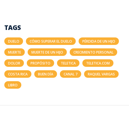
TAGS
DUELO
CÓMO SUPERAR EL DUELO
PÉRDIDA DE UN HIJO
MUERTE
MUERTE DE UN HIJO
CRECIMIENTO PERSONAL
DOLOR
PROPÓSITO
TELETICA
TELETICA.COM
COSTA RICA
BUEN DÍA
CANAL 7
RAQUEL VARGAS
LIBRO