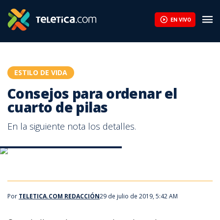
Consejos para ordenar el cuarto de pilas | Teletica
EN VIVO
ESTILO DE VIDA
Consejos para ordenar el
cuarto de pilas
En la siguiente nota los detalles.
¿Como organizar el cuarto de pilas?
¿Como organizar el cuarto de pilas?
Por
TELETICA.COM REDACCIÓN
29 de julio de 2019, 5:42 AM