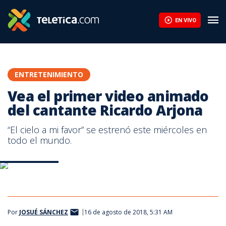
Vea el primer video animado del cantante Ricardo Arjona | Telet
EN VIVO
ENTRETENIMIENTO
Vea el primer video animado
del cantante Ricardo Arjona
“El cielo a mi favor” se estrenó este miércoles en
todo el mundo.
Ricardo Arjona.
Ricardo Arjona.
Por
JOSUÉ SÁNCHEZ
16 de agosto de 2018, 5:31 AM