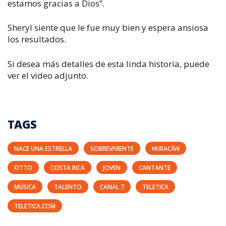
estamos gracias a Dios”.
Sheryl siente que le fue muy bien y espera ansiosa
los resultados.
Si desea más detalles de esta linda historia, puede
ver el video adjunto.
TAGS
NACE UNA ESTRELLA
SOBREVIVIENTE
HURACÁN
OTTO
COSTA RICA
JOVEN
CANTANTE
MÚSICA
TALENTO
CANAL 7
TELETICA
TELETICA.COM