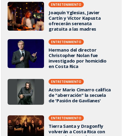
ENTRETENIMIENTO
Joaquín Yglesias, Javier
Cartín y Víctor Kapusta
ofrecerán serenata
gratuita a las madres
ENTRETENIMIENTO
Hermano del director
Christopher Nolan fue
investigado por homicidio
en Costa Rica
ENTRETENIMIENTO
Actor Mario Cimarro califica
de "aberración" la secuela
de 'Pasión de Gavilanes'
ENTRETENIMIENTO
Tierra Santa y Dragonfly
volverán a Costa Rica con