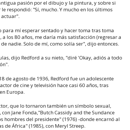
tigua pasión por el dibujo y la pintura, y sobre si
or le respondió: "Sí, mucho. Y mucho en los últimos
actuar".
o para mí esperar sentado y hacer toma tras toma
 a los 80 años, me daría más satisfacción (regresar a
de nadie. Solo de mí, como solía ser", dijo entonces.
as, dijo Redford a su nieto, "diré 'Okay, adiós a todo
ión".
 18 de agosto de 1936, Redford fue un adolescente
tor de cine y televisión hace casi 60 años, tras
 en Europa.
tor, que lo tornaron también un símbolo sexual,
), con Jane Fonda,"Butch Cassidy and the Sundance
 los hombres del presidente" (1976) -donde encarnó al
de África" (1985), con Meryl Streep.