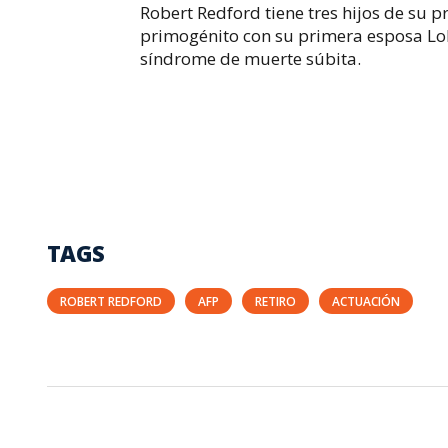
Robert Redford tiene tres hijos de su p
primogénito con su primera esposa Lol
síndrome de muerte súbita.
TAGS
ROBERT REDFORD
AFP
RETIRO
ACTUACIÓN