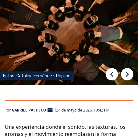
Fotos: Catalina Fernández-Pupilas
Fotos: Catalina Fernández-Pupilas
Fotos: Catalina Fernández-Pupilas
Por
GABRIEL PACHECO
24 de mayo de 2026, 13:42 PM
Una experiencia donde el sonido, las texturas, los
aromas y el movimiento reemplazan la forma