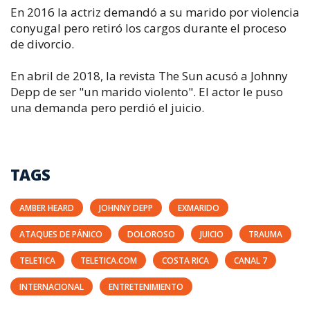
En 2016 la actriz demandó a su marido por violencia
conyugal pero retiró los cargos durante el proceso
de divorcio.
En abril de 2018, la revista The Sun acusó a Johnny
Depp de ser "un marido violento". El actor le puso
una demanda pero perdió el juicio.
TAGS
AMBER HEARD
JOHNNY DEPP
EXMARIDO
ATAQUES DE PÁNICO
DOLOROSO
JUICIO
TRAUMA
TELETICA
TELETICA.COM
COSTA RICA
CANAL 7
INTERNACIONAL
ENTRETENIMIENTO