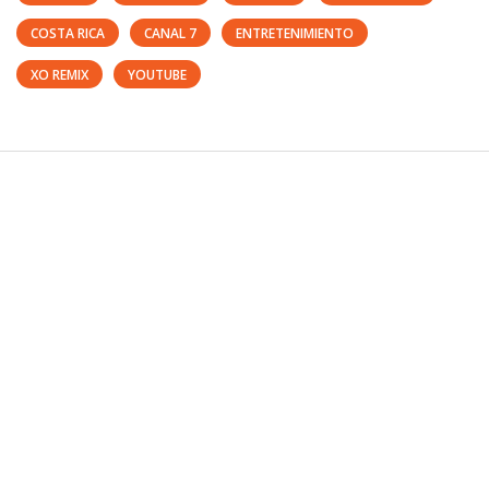
COSTA RICA
CANAL 7
ENTRETENIMIENTO
XO REMIX
YOUTUBE