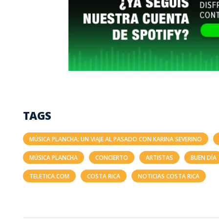
TAGS
MÚSICA PLANCHA: UN VIAJE AL PASADO CON KARINA SEVERINO
MÚSICA PLANCHA
CONCIERTO
ARTISTAS
BUEN DÍA
TELETICA.COM
COSTA RICA
NOTICIAS COSTA RICA