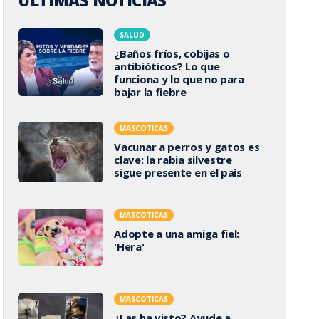
ÚLTIMAS NOTICIAS
SALUD
¿Baños fríos, cobijas o
antibióticos? Lo que
funciona y lo que no para
bajar la fiebre
MASCOTICAS
Vacunar a perros y gatos es
clave: la rabia silvestre
sigue presente en el país
MASCOTICAS
Adopte a una amiga fiel:
'Hera'
MASCOTICAS
¿Las ha visto? Ayude a