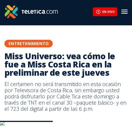
Miss Universo: vea cómo le fue a Miss Costa Rica en la prelimina
EN VIVO
ENTRETENIMIENTO
Miss Universo: vea cómo le
fue a Miss Costa Rica en la
preliminar de este jueves
El certamen no será transmitido en esta ocasión
por Televisora de Costa Rica, sin embargo usted
podrá disfrutarlo por Cable Tica este domingo a
través de TNT en el canal 30 –paquete básico- y en
el 723 del digital a partir de las 6 p.m.
Video Carolina Rodríguez
Miss Costa Rica Carolina Rodríguez.
Video Carolina Rodríguez