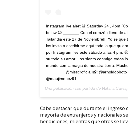
Instagram live alert 🚨 Saturday 24 , 4pm (C
below 😋 _______ Con el corazón lleno de al
Tailandia este 27 de Noviembre!!! Yo sé que
los invito a escribirme aquí todo lo que quie
por Instagram live este sábado a las 4 pm. 
su todo su amor. Los siento conmigo todos lo
mundo con la magia de nuestra tierra. Mucho
________ @misscroficial 📸: @arnoldophoto
@maujimenez91
Una publicación compartida de
Natalia Carvaj
Cabe destacar que durante el ingreso d
mayoría de extranjeros y nacionales se
bendiciones, mientras que otros se lle