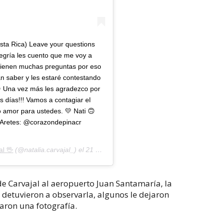
osta Rica) Leave your questions
egría les cuento que me voy a
 tienen muchas preguntas por eso
ran saber y les estaré contestando
😛 Una vez más les agradezco por
s días!!! Vamos a contagiar el
 amor para ustedes. 💛 Nati 🙃
 Aretes: @corazondepinacr
al 🖖
(@natalia.carvajal_) el
21 Nov, 2018 a las 12:21 PST
e Carvajal al aeropuerto Juan Santamaría, la
 detuvieron a observarla, algunos le dejaron
varon una fotografía.