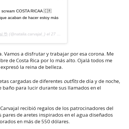
 to scream COSTA RICAA 🇨🇷
ue acaban de hacer estoy más
al 🖖
(@natalia.carvajal_) el
27 Nov, 2018 a las 11:05 PST
. Vamos a disfrutar y trabajar por esa corona. Me
mbre de Costa Rica por lo más alto. Ojalá todos me
expresó la reina de belleza.
letas cargadas de diferentes
outfits
de día y de noche,
de baño para lucir durante sus llamados en el
arvajal recibió regalos de los patrocinadores del
s pares de aretes inspirados en el agua diseñados
lorados en más de 550 dólares.