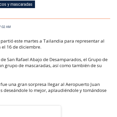
picos y mascaradas
ia entre bailes típicos y mascaradas
picos y mascaradas
picos y mascaradas
picos y mascaradas
picos y mascaradas
ia entre bailes típicos y mascaradas
7:02 AM
 partió este martes a Tailandia para representar al
á el 16 de diciembre.
a de San Rafael Abajo de Desamparados, el Grupo de
 un grupo de mascaradas, así como también de su
 fue una gran sorpresa llegar al Aeropuerto Juan
as deseándole lo mejor, aplaudiéndole y tomándose