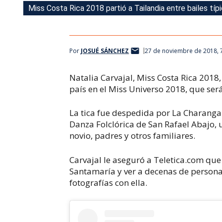
Miss Costa Rica 2018 partió a Tailandia entre bailes tí
Miss Costa Rica 2018, Natalia Carvajal, partió a Tailand
Miss Costa Rica 2018 partió a Tailandia entre bailes tí
Miss Costa Rica 2018 partió a Tailandia entre bailes tí
Miss Costa Rica 2018 partió a Tailandia entre bailes tí
Miss Costa Rica 2018 partió a Tailandia entre bailes tí
Miss Costa Rica 2018, Natalia Carvajal, partió a Tailand
Por
JOSUÉ SÁNCHEZ
27 de noviembre de 2018, 
Natalia Carvajal, Miss Costa Rica 2018,
país en el Miss Universo 2018, que ser
La tica fue despedida por La Charang
Danza Folclórica de San Rafael Abajo,
novio, padres y otros familiares.
Carvajal le aseguró a Teletica.com que
Santamaría y ver a decenas de person
fotografías con ella.