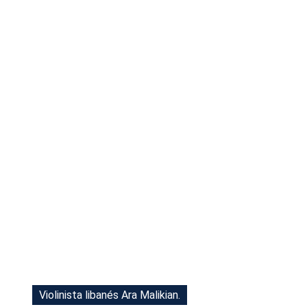
Tu Cara Me Suena
Violinista libanés Ara Malikian.