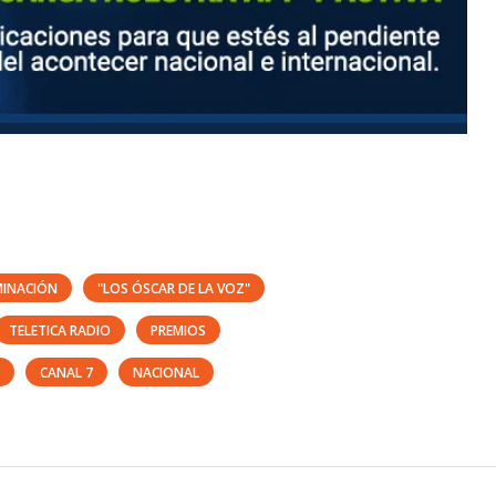
INACIÓN
"LOS ÓSCAR DE LA VOZ"
TELETICA RADIO
PREMIOS
CANAL 7
NACIONAL