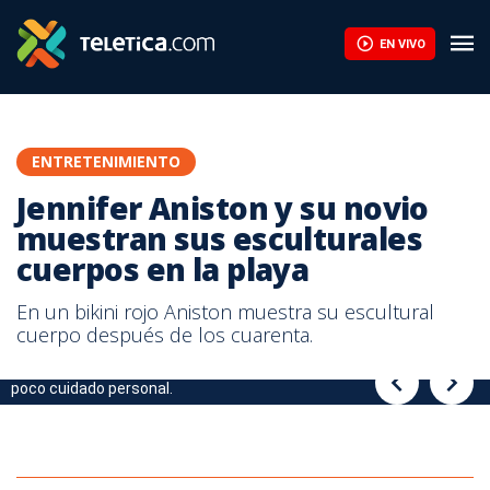
Jennifer Aniston y su novio muestran sus esculturales cuerpos en
EN VIVO
ENTRETENIMIENTO
Jennifer Aniston y su novio
muestran sus esculturales
cuerpos en la playa
En un bikini rojo Aniston muestra su escultural
cuerpo después de los cuarenta.
Jennifer mostró un gran cuerpo, después de críticas sobre su
Su novio también mostró su escultural cuerpo.
poco cuidado personal.