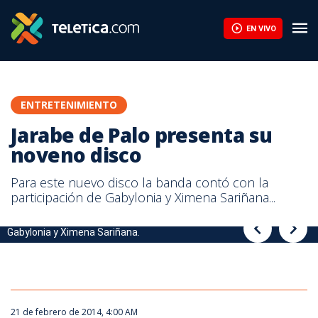
Jarabe de Palo presenta su noveno disco | Teletica
EN VIVO
ENTRETENIMIENTO
Jarabe de Palo presenta su
noveno disco
Para este nuevo disco la banda contó con la
participación de Gabylonia y Ximena Sariñana...
Para este nuevo disco la banda contó con la participación de
“Somos” es el nombre del álbum con el que regresa la agrupación
Gabylonia y Ximena Sariñana.
Jarabe de Palo.
21 de febrero de 2014, 4:00 AM