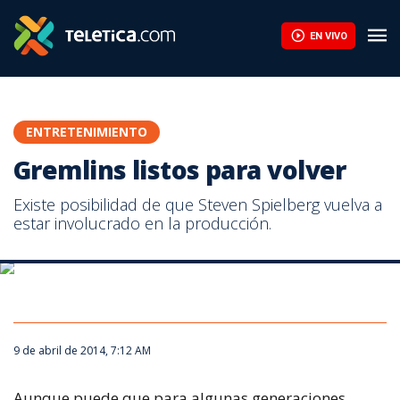
Gremlins listos para volver | Teletica
EN VIVO
ENTRETENIMIENTO
Gremlins listos para volver
Existe posibilidad de que Steven Spielberg vuelva a
Según Warner Bros. “The Goonies” sería tan solo una de las nuevas
estar involucrado en la producción.
producciones que se están desarrollando. No se descarta que la
otra sea la secuela de “Beetlejuice”.
9 de abril de 2014, 7:12 AM
Aunque puede que para algunas generaciones