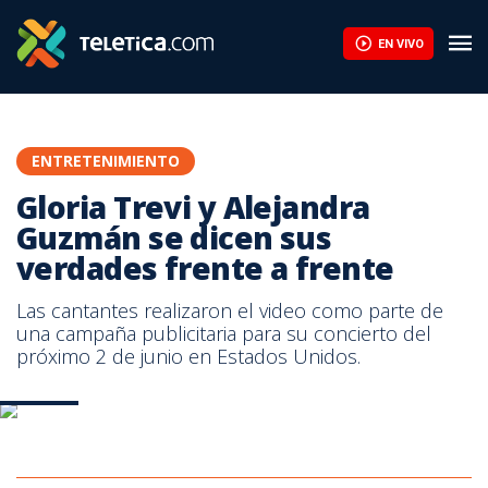
Ætéreo presenta 'Pulsares' antes de viajar a Argentina para grab
EN VIVO
ENTRETENIMIENTO
Gloria Trevi y Alejandra
Guzmán se dicen sus
verdades frente a frente
Las cantantes realizaron el video como parte de
una campaña publicitaria para su concierto del
próximo 2 de junio en Estados Unidos.
Captura
Imagen tomada de Facebook.