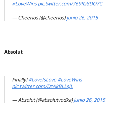
#LoveWins
pic.twitter.com/769Rz8DO7C
— Cheerios (@cheerios)
junio 26, 2015
Absolut
Finally!
#LoveIsLove
#LoveWins
pic.twitter.com/DzAkBLLsJL
— Absolut (@absolutvodka)
junio 26, 2015