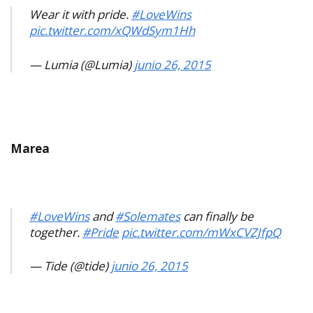
Wear it with pride.
#LoveWins
pic.twitter.com/xQWdSym1Hh
— Lumia (@Lumia)
junio 26, 2015
Marea
#LoveWins
and
#Solemates
can finally be
together.
#Pride
pic.twitter.com/mWxCVZJfpQ
— Tide (@tide)
junio 26, 2015