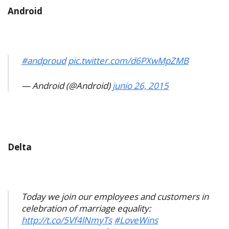
Android
#andproud
pic.twitter.com/d6PXwMpZMB
— Android (@Android)
junio 26, 2015
Delta
Today we join our employees and customers in
celebration of marriage equality:
http://t.co/5Vf4lNmyTs
#LoveWins