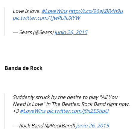
Love is love.
#LoveWins
http://t.co/96gK8R4h9u
pic.twitter.com/1JwRUIUXYW
— Sears (@Sears)
junio 26, 2015
Banda de Rock
Suddenly struck by the desire to play "All You
Need Is Love" in The Beatles: Rock Band right now.
<3
#LoveWins
pic.twitter.com/j9x2E5tlpU
— Rock Band (@RockBand)
junio 26, 2015