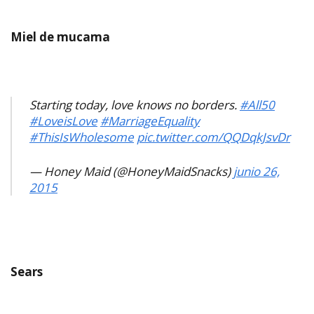
Miel de mucama
Starting today, love knows no borders.
#All50
#LoveisLove
#MarriageEquality
#ThisIsWholesome
pic.twitter.com/QQDqkJsvDr
— Honey Maid (@HoneyMaidSnacks)
junio 26,
2015
Sears