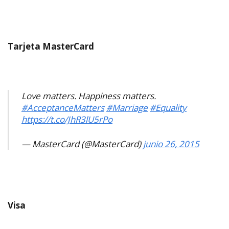
Tarjeta MasterCard
Love matters. Happiness matters.
#AcceptanceMatters
#Marriage
#Equality
https://t.co/JhR3lU5rPo
— MasterCard (@MasterCard)
junio 26, 2015
Visa