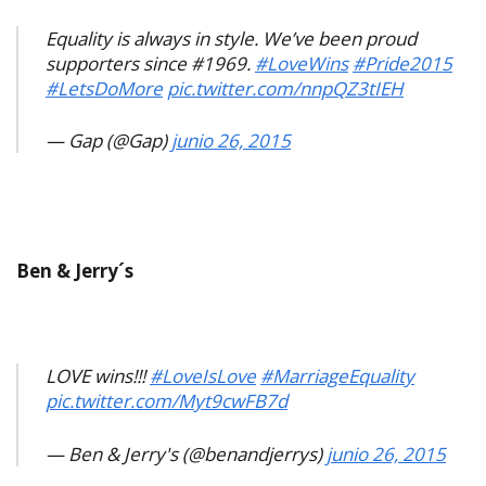
Equality is always in style. We’ve been proud
supporters since #1969.
#LoveWins
#Pride2015
#LetsDoMore
pic.twitter.com/nnpQZ3tIEH
— Gap (@Gap)
junio 26, 2015
Ben & Jerry´s
LOVE wins!!!
#LoveIsLove
#MarriageEquality
pic.twitter.com/Myt9cwFB7d
— Ben & Jerry's (@benandjerrys)
junio 26, 2015