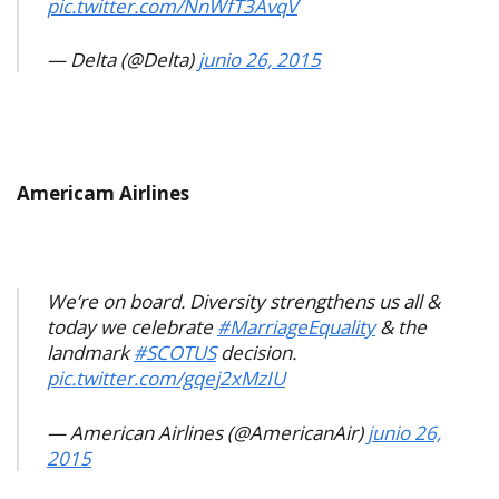
pic.twitter.com/NnWfT3AvqV
— Delta (@Delta)
junio 26, 2015
Americam Airlines
We’re on board. Diversity strengthens us all &
today we celebrate
#MarriageEquality
& the
landmark
#SCOTUS
decision.
pic.twitter.com/gqej2xMzIU
— American Airlines (@AmericanAir)
junio 26,
2015