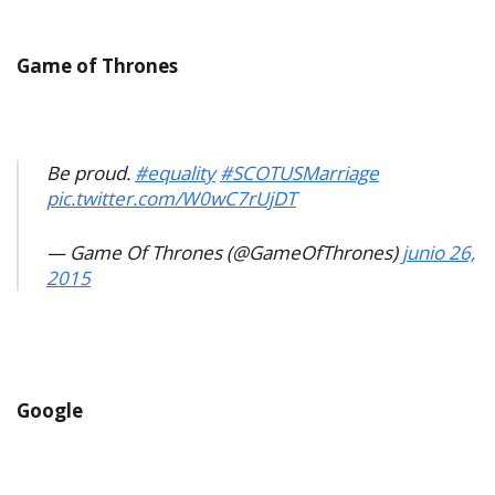
Game of Thrones
Be proud.
#equality
#SCOTUSMarriage
pic.twitter.com/W0wC7rUjDT
— Game Of Thrones (@GameOfThrones)
junio 26,
2015
Google