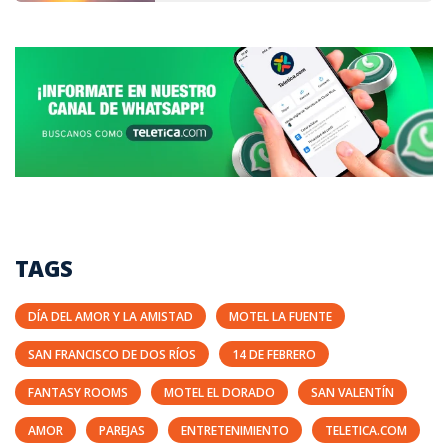
TAGS
DÍA DEL AMOR Y LA AMISTAD
MOTEL LA FUENTE
SAN FRANCISCO DE DOS RÍOS
14 DE FEBRERO
FANTASY ROOMS
MOTEL EL DORADO
SAN VALENTÍN
AMOR
PAREJAS
ENTRETENIMIENTO
TELETICA.COM