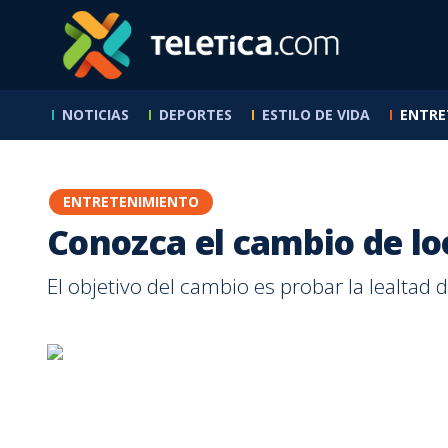
Conozca el cambio de look de Kim Kardashian | Teletica
NOTICIAS
DEPORTES
ESTILO DE VIDA
ENTRE
Buen Día -
Receta
Nacional
Mundial 2026
SABANA
Programas
7 Días
Otros deportes
Hogar
Que Buena Tarde
Exclusivos Web
7 Estre
Reservas
Cocina
Pegando con
Sucesos
Toros
Reportajes
RPM TV
Fútbol
De Boca En Boca
Salud
Sábado Feliz
Tía Zel
cerca
Política
El Chinamo
Ciclismo
Familia
Empren
Hoy en la
Primera División
Programas
Nutrición
Entrevistas
Los Doctores
Baloncesto
ENTRETENIMIENTO
historia
+QN
Teletic
Padres e Hijos
Fútbol Femenino
Entrevistas
Sexualidad
En Profundidad
Calle 7
Baseball
Mascot
Conozca el cambio de l
Vida Pareja
La Sele
Los enredos de
Reportajes
Motores
Contenido
Belleza y Moda
Legal
Juan Vainas
Internacional
Patrocinado
De la A a la Z
NFL
Otros 
El objetivo del cambio es probar la lealtad d
ABC Mouse
Legionarios
Ambiente
Tenis
Aprende Inglés
Liga de Ascenso
Verano Extremo
Internacional
Formatos
BBC News Mundo
Batalla de Karaoke
Deutsche Welle
Mira Quién Baila
Ciencia
QQSM
Tecnología
Nace Una Estrella