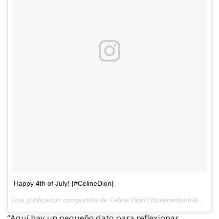
Happy 4th of July! {#CelineDion}
Una publicación compartida de Céline Dion (@celinediontribute) el
“Aquí hay un pequeño dato para reflexionar