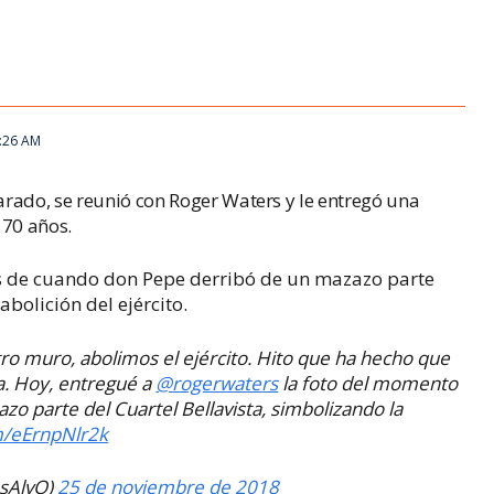
5:26 AM
varado, se reunió con Roger Waters y le entregó una
 70 años.
es de cuando don Pepe derribó de un mazazo parte
abolición del ejército.
o muro, abolimos el ejército. Hito que ha hecho que
a. Hoy, entregué a
@rogerwaters
la foto del momento
o parte del Cuartel Bellavista, simbolizando la
om/eErnpNlr2k
osAlvQ)
25 de noviembre de 2018