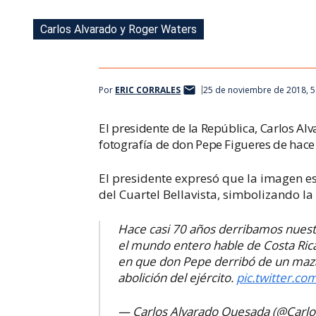
Carlos Alvarado y Roger Waters
Carlos Alvarado y Roger Waters
Por
ERIC CORRALES
25 de noviembre de 2018, 
El presidente de la República, Carlos Al
fotografía de don Pepe Figueres de hace
El presidente expresó que la imagen 
del Cuartel Bellavista, simbolizando la 
Hace casi 70 años derribamos nuestr
el mundo entero hable de Costa Ric
en que don Pepe derribó de un mazaz
abolición del ejército.
pic.twitter.c
— Carlos Alvarado Quesada (@Carl