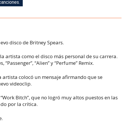
canciones.
 Spears.
uevo disco de Britney Spears.
la artista como el disco más personal de su carrera.
s, “Passenger”, “Alien” y “Perfume” Remix.
 la artista colocó un mensaje afirmando que se
evo videoclip.
a “Work Bitch”, que no logró muy altos puestos en las
do por la crítica.
e.