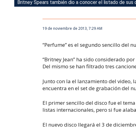
Britney Spears también dio a conocer el listado de sus 
El vídeo se estrenó este mediodía en el Vevo oficial de
19 de noviembre de 2013, 7:29 AM
“Perfume” es el segundo sencillo del n
“Britney Jean” ha sido considerado por 
Del mismo se han filtrado tres cancione
Junto con la el lanzamiento del video,
encuentra en el set de grabación del nu
El primer sencillo del disco fue el tem
listas internacionales, pero si fue alaba
El nuevo disco llegará el 3 de diciembr