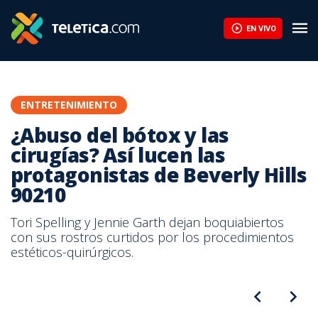
¿Abuso del bótox y las cirugías? Así lucen las protagonistas de 
EN VIVO
ENTRETENIMIENTO
¿Abuso del bótox y las
cirugías? Así lucen las
protagonistas de Beverly Hills
90210
Tori Spelling y Jennie Garth dejan boquiabiertos
con sus rostros curtidos por los procedimientos
estéticos-quirúrgicos.
Tori Spelling y Jennie Garth protagonizaron la recordada serie
Tori Spelling, a sus 42 años, es mamá de cuatro hijos. Foto de su
Beverly Hills 90210, en la que interpretaron a Donna y Kelly,
Así luce Jennie Garth a sus 43 años. Foto de su cuenta en Twitter.
cuenta en Twitter.
respectivamente.