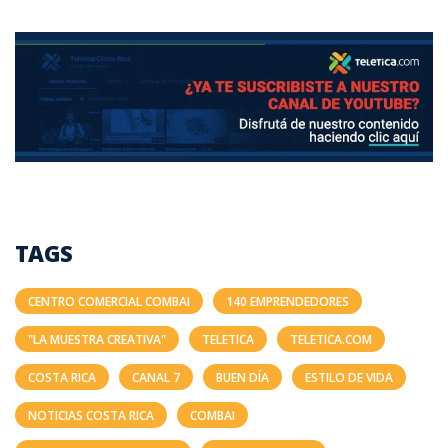
TAGS
CENTRO COMERCIAL COMBAI
140 EMPRENDEDORES
"LA MUESTRA CREATIVA"
TELETICA
TELETICA.COM
COSTA RICA
CANAL 7
BUEN DÍA
ESTILO DE VIDA
NOTICIAS COSTA RICA
COMBAI