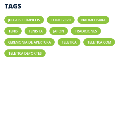
TAGS
JUEGOS OLÍMPICOS
TOKIO 2020
NAOMI OSAKA
TENIS
TENISTA
JAPÓN
TRADICIONES
CEREMONIA DE APERTURA
TELETICA
TELETICA.COM
TELETICA DEPORTES