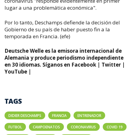
coronavirus "responde evidentemente en primer
lugar a una problemática económica".
Por lo tanto, Deschamps defiende la decisión del
Gobierno de su país de haber puesto fin a la
temporada en Francia. (efe)
Deutsche Welle es la emisora internacional de
Alemania y produce periodismo independiente
en 30 idiomas. Síganos en Facebook | Twitter |
YouTube |
TAGS
DIDIER DESCHAMPS
FRANCIA
ENTRENADOR
FUTBOL
CAMPOENATOS
CORONAVIRUS
COVID 19