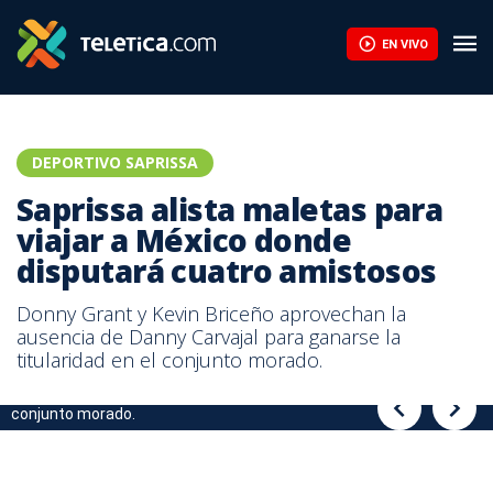
Hernán Medford: “Lo que más me gusta de Saprissa es que sabe 
EN VIVO
DEPORTIVO SAPRISSA
Saprissa alista maletas para
viajar a México donde
disputará cuatro amistosos
Donny Grant y Kevin Briceño aprovechan la
ausencia de Danny Carvajal para ganarse la
titularidad en el conjunto morado.
Kevin Briceño (foto) y Donny Grant disputan la titularidad en el
Saprissa alista maletas para viajar a México donde disputará
conjunto morado.
cuatro amistosos.