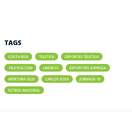
TAGS
COSTA RICA
TELETICA
DEPORTES TELETICA
TELETICA.COM
LIMÓN FC
DEPORTIVO SAPRISSA
APERTURA 2020
CARLOS SOSA
JORNADA 10
FÚTBOL NACIONAL